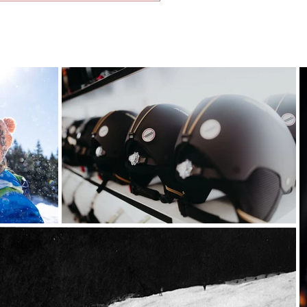
i trovano nelle stesse
un esame attento
ve potrete conoscere i