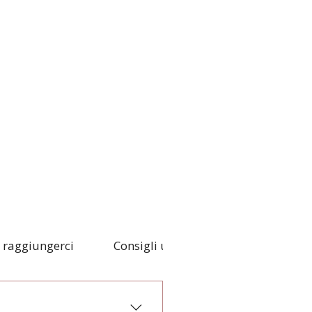
raggiungerci
Consigli utili
Informazioni sul