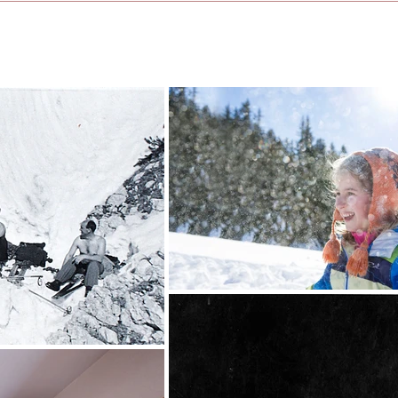
 questo servizio, semplicemente perché non tutti gli sci s
 prepariamo tutti gli sci ad hoc. Eseguiamo in anticipo 
predisponiamo insieme a voi un preventivo dettagliato, do